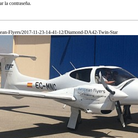
ar la contraseña.
pean-Flyers/2017-11-23-14-41-12/Diamond-DA42-Twin-Star