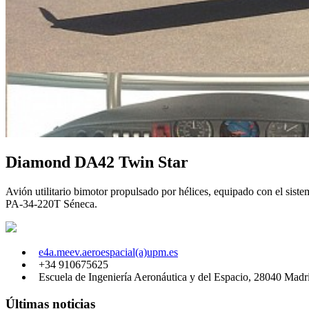
Diamond DA42 Twin Star
Avión utilitario bimotor propulsado por hélices, equipado con el sistem
PA-34-220T Séneca.
e4a.meev.aeroespacial(a)upm.es
+34 910675625
Escuela de Ingeniería Aeronáutica y del Espacio, 28040 Madr
Últimas noticias