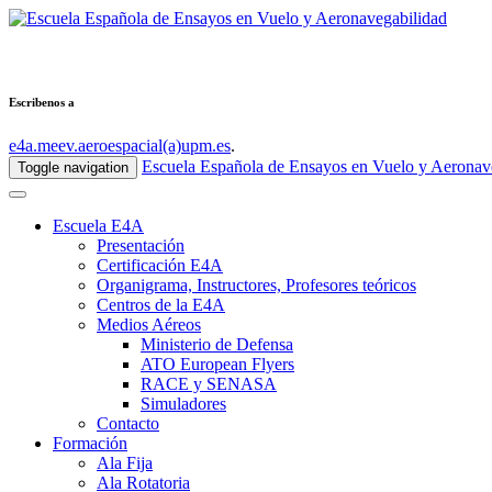
Escribenos a
e4a.meev.aeroespacial(a)upm.es
.
Escuela Española de Ensayos en Vuelo y Aeronav
Toggle navigation
Escuela E4A
Presentación
Certificación E4A
Organigrama, Instructores, Profesores teóricos
Centros de la E4A
Medios Aéreos
Ministerio de Defensa
ATO European Flyers
RACE y SENASA
Simuladores
Contacto
Formación
Ala Fija
Ala Rotatoria