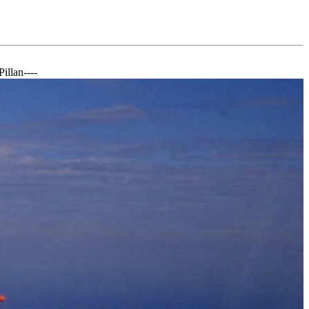
llan----