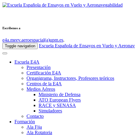
Escribenos a
e4a.meev.aeroespacial(a)upm.es
.
Escuela Española de Ensayos en Vuelo y Aeronav
Toggle navigation
Escuela E4A
Presentación
Certificación E4A
Organigrama, Instructores, Profesores teóricos
Centros de la E4A
Medios Aéreos
Ministerio de Defensa
ATO European Flyers
RACE y SENASA
Simuladores
Contacto
Formación
Ala Fija
Ala Rotatoria