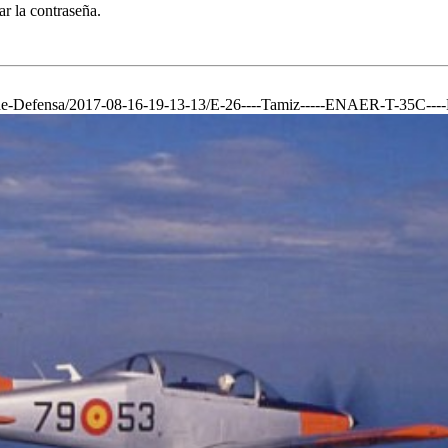
ar la contraseña.
de-Defensa/2017-08-16-19-13-13/E-26----Tamiz-----ENAER-T-35C----Pi