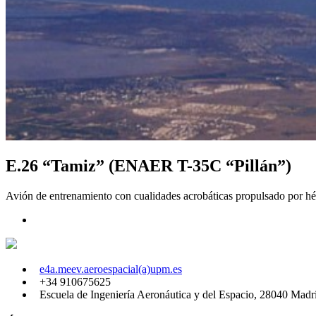
E.26 “Tamiz” (ENAER T-35C “Pillán”)
Avión de entrenamiento con cualidades acrobáticas propulsado por hélic
e4a.meev.aeroespacial(a)upm.es
+34 910675625
Escuela de Ingeniería Aeronáutica y del Espacio, 28040 Madr