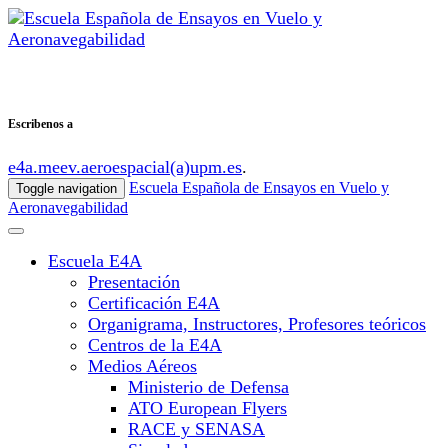
Escribenos a
e4a.meev.aeroespacial(a)upm.es
.
Escuela Española de Ensayos en Vuelo y
Toggle navigation
Aeronavegabilidad
Escuela E4A
Presentación
Certificación E4A
Organigrama, Instructores, Profesores teóricos
Centros de la E4A
Medios Aéreos
Ministerio de Defensa
ATO European Flyers
RACE y SENASA