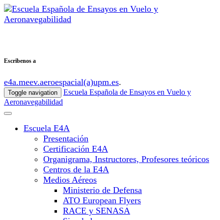
Escribenos a
e4a.meev.aeroespacial(a)upm.es
.
Escuela Española de Ensayos en Vuelo y
Toggle navigation
Aeronavegabilidad
Escuela E4A
Presentación
Certificación E4A
Organigrama, Instructores, Profesores teóricos
Centros de la E4A
Medios Aéreos
Ministerio de Defensa
ATO European Flyers
RACE y SENASA