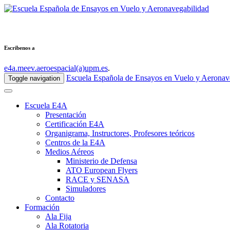
Escribenos a
e4a.meev.aeroespacial(a)upm.es
.
Escuela Española de Ensayos en Vuelo y Aeronav
Toggle navigation
Escuela E4A
Presentación
Certificación E4A
Organigrama, Instructores, Profesores teóricos
Centros de la E4A
Medios Aéreos
Ministerio de Defensa
ATO European Flyers
RACE y SENASA
Simuladores
Contacto
Formación
Ala Fija
Ala Rotatoria