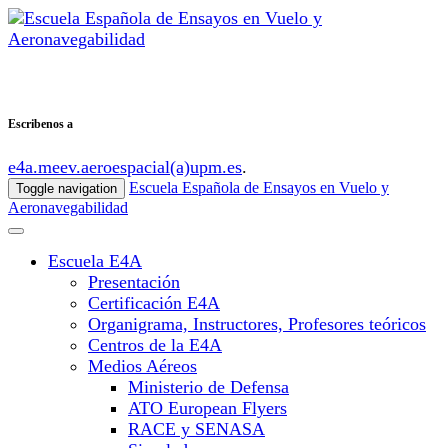
Escribenos a
e4a.meev.aeroespacial(a)upm.es
.
Escuela Española de Ensayos en Vuelo y
Toggle navigation
Aeronavegabilidad
Escuela E4A
Presentación
Certificación E4A
Organigrama, Instructores, Profesores teóricos
Centros de la E4A
Medios Aéreos
Ministerio de Defensa
ATO European Flyers
RACE y SENASA