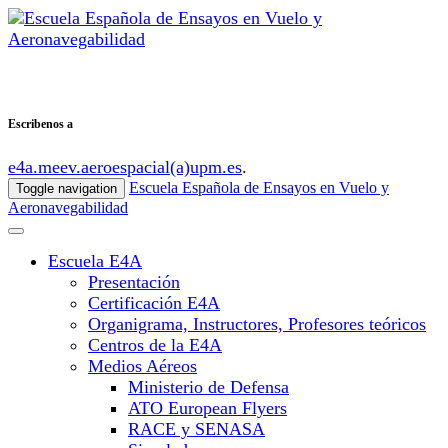
Escribenos a
e4a.meev.aeroespacial(a)upm.es
.
Escuela Española de Ensayos en Vuelo y
Toggle navigation
Aeronavegabilidad
Escuela E4A
Presentación
Certificación E4A
Organigrama, Instructores, Profesores teóricos
Centros de la E4A
Medios Aéreos
Ministerio de Defensa
ATO European Flyers
RACE y SENASA