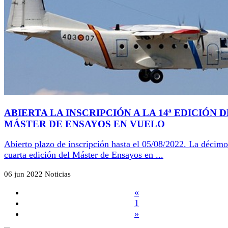
ABIERTA LA INSCRIPCIÓN A LA 14ª EDICIÓN 
MÁSTER DE ENSAYOS EN VUELO
Abierto plazo de inscripción hasta el 05/08/2022. La décimo
cuarta edición del Máster de Ensayos en ...
06 jun 2022
Noticias
«
1
»